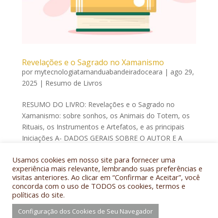
Revelações e o Sagrado no Xamanismo
por
mytecnologiatamanduabandeiradoceara
|
ago 29,
2025
|
Resumo de Livros
RESUMO DO LIVRO: Revelações e o Sagrado no
Xamanismo: sobre sonhos, os Animais do Totem, os
Rituais, os Instrumentos e Artefatos, e as principais
Iniciações A- DADOS GERAIS SOBRE O AUTOR E A
OBRA Título da obra: Revelações e o Sagrado no
Usamos cookies em nosso site para fornecer uma
Xamanismo: sobre sonhos, os...
experiência mais relevante, lembrando suas preferências e
visitas anteriores. Ao clicar em “Confirmar e Aceitar”, você
concorda com o uso de TODOS os cookies, termos e
políticas do site.
Configuração dos Cookies de Seu Navegador
© MORADA DAS TRADIÇÕES - 2017-2024. Todos os