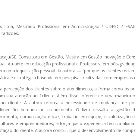
s Ltda, Mestrado Profissional em Administração / UDESC / ESA
Tradições.
 Aracaju/SE. Consultora em Gestão, Mestra em Gestão Inovação e C
tual. Atuante em educação profissional e Professora em pós-graduaçã
arra uma inquietação pessoal da autora — “por que os clientes recl
ática e estratégica baseada em pesquisas realizadas com empresas 
e a percepção dos clientes sobre o atendimento, a forma como os p
m sua atenção ao 1cliente. Além disso, oferece de uma maneira obj
 ao cliente. A autora reforça a necessidade de mudanças de po
a dimensão humana no atendimento. O livro ressalta a gestão d
imento, comunicação eficaz, trabalho em equipe, e valorização do 
ultores e empreendedores, reforça que a experiência técnica aliada à
sfação do cliente. A autora conclui, que o desenvolvimento de compet