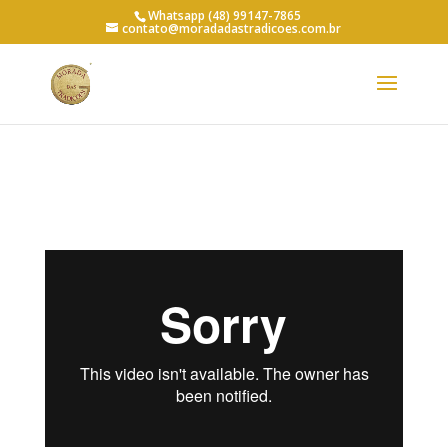
Whatsapp (48) 99147-7865
contato@moradadastradicoes.com.br